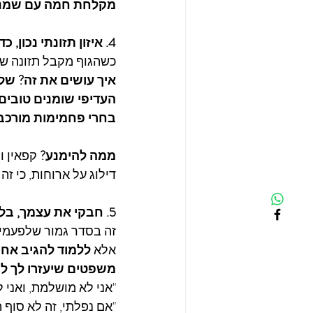
מקלחת חמה עם שמני
4. איזון תזונתי נכון, כדי למנוע התקפי רעב רגשיים
כשהגוף מקבל תזונה שמ
איך עושים את זה? של
העדיפי שומנים טובים:
בחרי פחמימות מורכב
ממה להימנע? 
קפאין ו
דילוג על ארוחות, כי ז
5. חבקי את עצמך, בלי אשמה ובלי ביקורת
זה בסדר גמור שלפעמים
אלא 
ללמוד להגיב אח
משפטים שיעזרו לך ל
"אני לא מושלמת, ואני ל
"אם נפלתי, זה לא סוף 