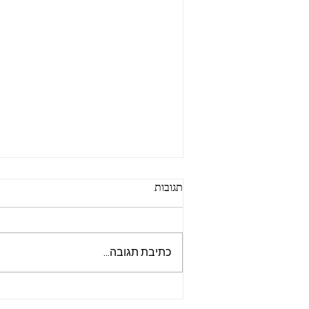
תגובות
כתיבת תגובה...
ערפול מוחי בגיל המעבר: למה זה