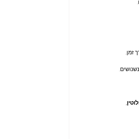
 זמן.
נשנושים.
וטין
,