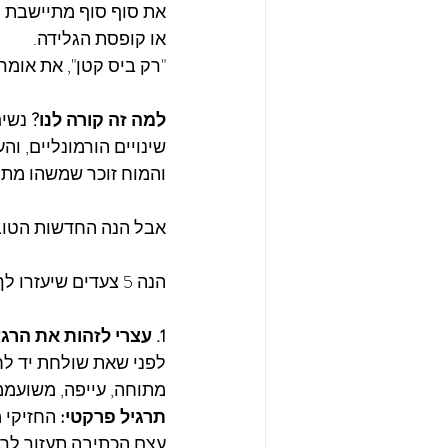
את סוף סוף מתיישבת ל
או קופסת הגלידה. 
"רק ביס קטן", את אומ
למה זה קורה לנו? 
נשים רבות בגיל 0
שינויים הורמונליים, ו
והמוח זוכר שמשהו מתוק
אבל הנה החדשות הטוב
הנה 5 צעדים שיעזרו לך להחזיר שליטה, בלי להרגיש שוויתרת על משהו:
1. עצרי לזהות את הרגע: מה באמת קורה כאן?
לפני שאת שולחת יד לחט
מתוחה, עייפה, משועממ
תרגיל פרקטי:
 החזיקי
עצם הכתיבה תעזור לך 