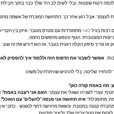
כמה דקות שקטות, ובלי לשים לב היד שלך כבר בתוך חבילת ה
רת לעצמך. אבל רגע אחר כך, התחושה המוכרת של אשמה מתג
4+ מתמודדות עם סטרס מוגבר: איזון בין הקריירה למשפחה,
העייפות המצטברת. הגוף והנפש מחפשים נחמה,
 או פריך סיפק הקלה רגעית בעבר, אז הוא דורש את זה שוב.
ות: 
 אפשר לשבור את הדפוס הזה וללמוד איך להפסיק לאכ
יף, עצרי לשנייה ושאלי את עצמך: 
האם אני רעבה באמת?
 
ת, מתוסכלת? 
איזו תחושה אני מנסה "להעלים" עם האוכל?
 מחברת קטנה במטבח, וכשאת מרגישה דחף לנשנש - כתבי איך
לזהות את הטריגרים שלך וליצור מודעות.