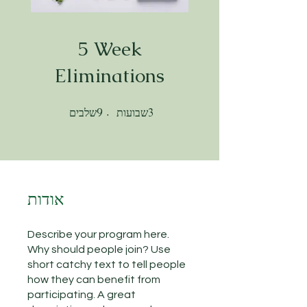
5 Week
Eliminations
שבועות
שלבים
3
3 שבועות
9
9 שלבים
אודות
Describe your program here.
Why should people join? Use
short catchy text to tell people
how they can benefit from
participating. A great